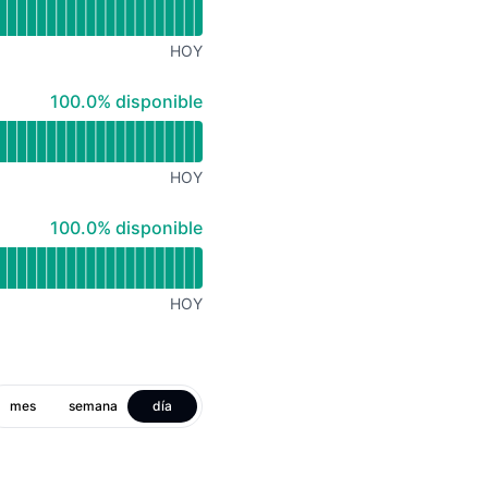
HOY
100% - disponible
100.0% disponible
HOY
100% - disponible
100.0% disponible
HOY
mes
semana
día