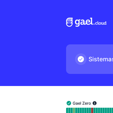
Gael Cloud - Página de estado
Sistema
Gael Zero
Gael Zero - En funciona
Leer gráfico de tiempo 