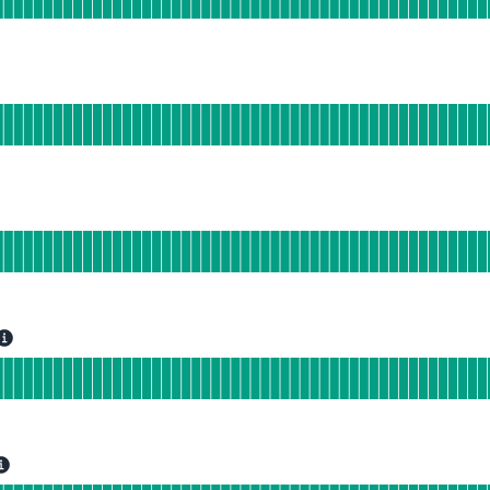
 90 DÍAS
namiento
de actividad para Gael Cloud
 90 DÍAS
miento
de actividad para Gael POS
 90 DÍAS
n funcionamiento
e actividad para Portal Trabajadores
 90 DÍAS
 funcionamiento