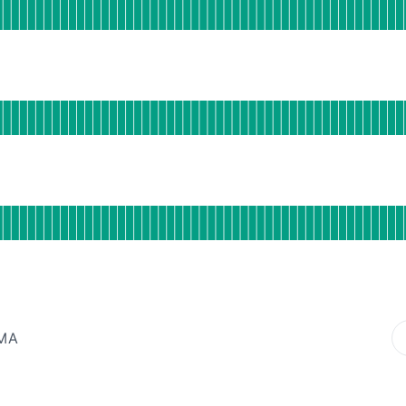
de actividad para Portal Proveedores
 90 DÍAS
ento
e actividad para Gael IA
 90 DÍAS
e actividad para API
 90 DÍAS
EMA